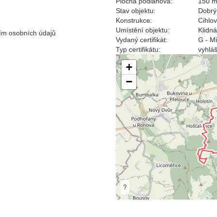
Plocha podlahová:
150 
Stav objektu:
Dobrý
Konstrukce:
Cihlo
Umístění objektu:
Klidná
ím osobních údajů
Vydaný certifikát:
G - M
Typ certifikátu:
vyhlá
+
−
?