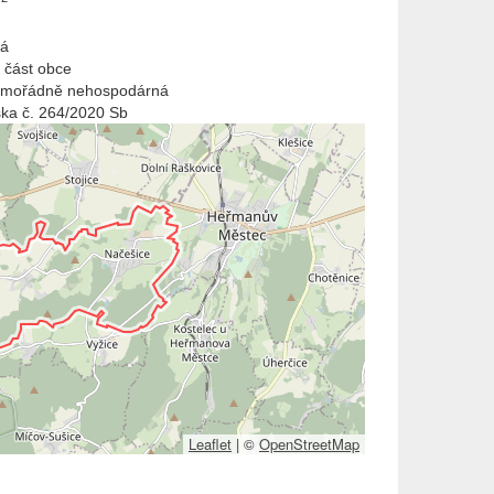
m
vá
 část obce
imořádně nehospodárná
ška č. 264/2020 Sb
Leaflet
|
©
OpenStreetMap