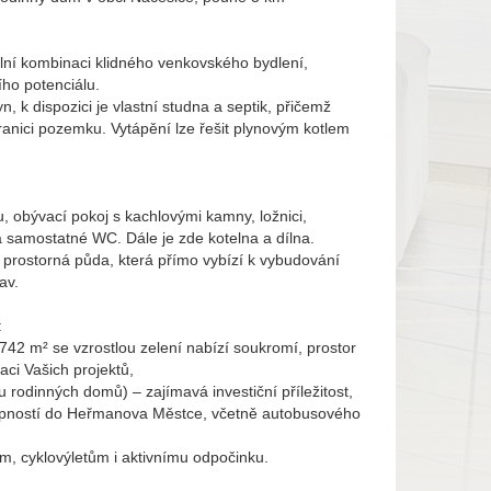
ální kombinaci klidného venkovského bydlení,
ho potenciálu.
n, k dispozici je vlastní studna a septik, přičemž
anici pozemku. Vytápění lze řešit plynovým kotlem
, obývací pokoj s kachlovými kamny, ložnici,
 samostatné WC. Dále je zde kotelna a dílna.
 prostorná půda, která přímo vybízí k vybudování
av.
:
742 m² se vzrostlou zelení nabízí soukromí, prostor
zaci Vašich projektů,
 rodinných domů) – zajímavá investiční příležitost,
stupností do Heřmanova Městce, včetně autobusového
ám, cyklovýletům i aktivnímu odpočinku.