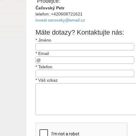
Prodejce:
Čeřovský Petr
telefon: +420608721621
invest.cerovsky@email.cz
Máte dotazy? Kontaktujte nás:
*
Jméno
*
Email
*
Telefon
*
Váš vzkaz