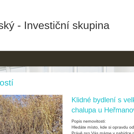
ký - Investiční skupina
ostí
Klidné bydlení s ve
chalupa u Heřmano
Popis nemovitosti:
Hledáte místo, kde si opravdu o
Právě pro Vás máme v nabídce r