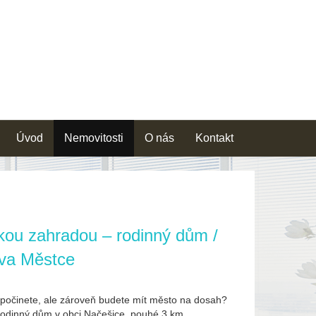
Úvod
Nemovitosti
O nás
Kontakt
lkou zahradou – rodinný dům /
va Městce
dpočinete, ale zároveň budete mít město na dosah?
odinný dům v obci Načešice, pouhé 3 km