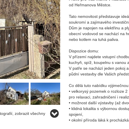
od Heřmanova Městce.
Tato nemovitost představuje ide
soukromí a zajímavého investiční
Dům je napojen na elektřinu a ply
obecní vodovod se nachází na hr
nebo kotlem na tuhá paliva.
Dispozice domu:
V přízemí najdete vstupní chodbu
kuchyň, spíž, koupelnu s vanou a
V patře se nachází jeden pokoj a
půdní vestavby dle Vašich předst
Co dělá tuto nabídku výjimečnou
• velkorysý pozemek o rozloze 2 
pro relaxaci, zahradničení i reali
• možnost další výstavby (až dvou
• klidná lokalita s výbornou do
ografií, zobrazit všechny
spojení,
• okolní příroda láká k procházk