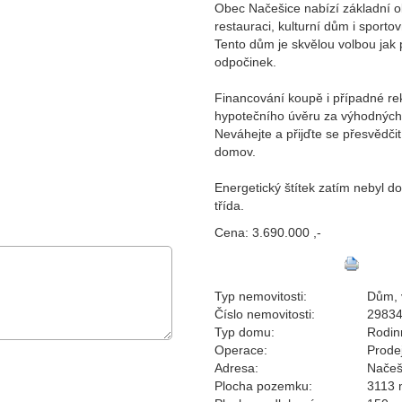
Obec Načešice nabízí základní 
restauraci, kulturní dům i sportovn
Tento dům je skvělou volbou jak p
odpočinek.
Financování koupě i případné re
hypotečního úvěru za výhodnýc
Neváhejte a přijďte se přesvědč
domov.
Energetický štítek zatím nebyl 
třída.
Cena:
3.690.000 ,-
Typ nemovitosti:
Dům, 
Číslo nemovitosti:
2983
Typ domu:
Rodin
Operace:
Prode
Adresa:
Načeš
Plocha pozemku:
3113