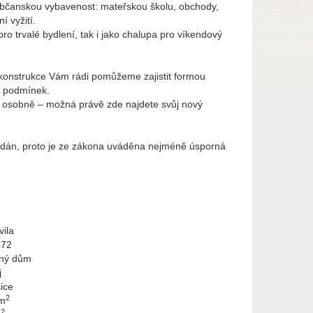
občanskou vybavenost: mateřskou školu, obchody,
í vyžití.
ro trvalé bydlení, tak i jako chalupa pro víkendový
konstrukce Vám rádi pomůžeme zajistit formou
h podmínek.
it osobně – možná právě zde najdete svůj nový
dodán, proto je ze zákona uváděna nejméně úsporná
vila
472
ný dům
j
ice
2
 m
2