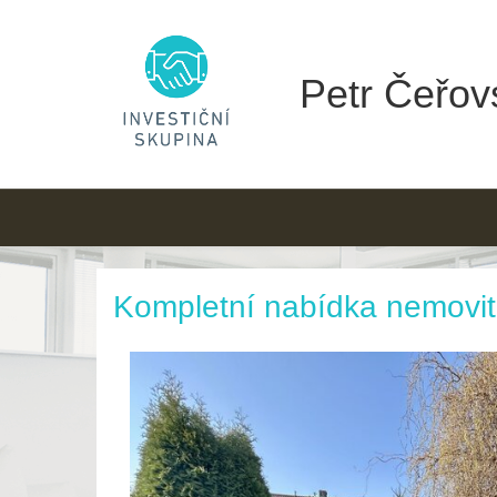
Petr Čeřovs
Kompletní nabídka nemovit