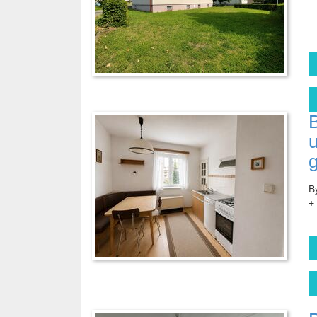
B
u
B
+