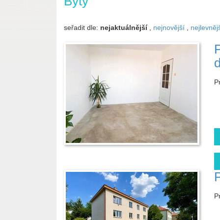
Byty
seřadit dle:
nejaktuálnější
,
nejnovější
,
nejlevněj
P
P
P
P