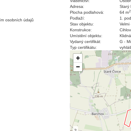
Vlastnictví:
Osobn
Adresa:
Starý
2
Plocha podlahová:
64 m
Podlaží:
1. pod
ím osobních údajů
Stav objektu:
Velmi
Konstrukce:
Cihlo
Umístění objektu:
Klidná
Vydaný certifikát:
G - M
Typ certifikátu:
vyhlá
+
−
?