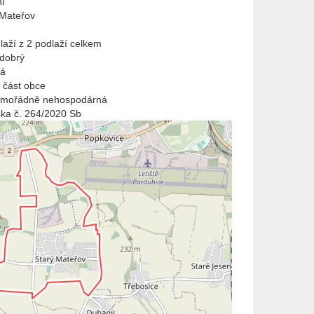
í
 Mateřov
laží z 2 podlaží celkem
 dobrý
vá
 část obce
imořádně nehospodárná
ška č. 264/2020 Sb