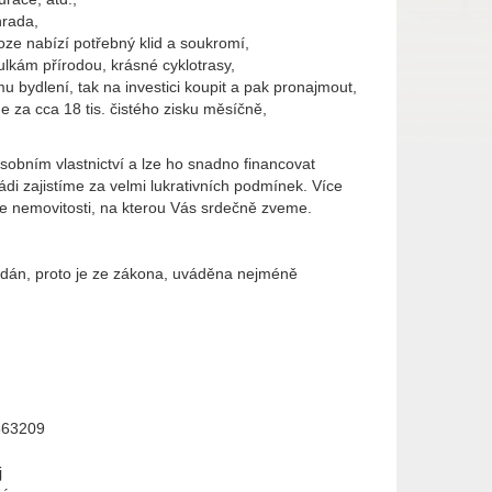
hrada,
oze nabízí potřebný klid a soukromí,
ulkám přírodou, krásné cyklotrasy,
mu bydlení, tak na investici koupit a pak pronajmout,
 za cca 18 tis. čistého zisku měsíčně,
osobním vlastnictví a lze ho snadno financovat
i zajistíme za velmi lukrativních podmínek. Více
ce nemovitosti, na kterou Vás srdečně zveme.
dodán, proto je ze zákona, uváděna nejméně
563209
j