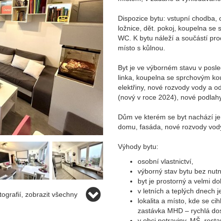
Dispozice bytu: vstupní chodba,
ložnice, dět. pokoj, koupelna s
WC. K bytu náleží a součástí pro
místo s kůlnou.
Byt je ve výborném stavu v posle
linka, koupelna se sprchovým ko
elektřiny, nové rozvody vody a o
(nový v roce 2024), nové podlahy
Dům ve kterém se byt nachází je 
domu, fasáda, nové rozvody vod
Výhody bytu:
osobní vlastnictví,
výborný stav bytu bez nutno
byt je prostorný a velmi d
v letních a teplých dnech 
ografií, zobrazit všechny
lokalita a místo, kde se c
zastávka MHD – rychlá dos
v obci potraviny, MŠ, resta