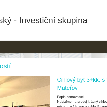
ký - Investiční skupina
ostí
Cihlový byt 3+kk, s
Mateřov
Popis nemovitosti:
Nabízíme na prodej krásný cihlov
místem, v žádané a vyhledávané l