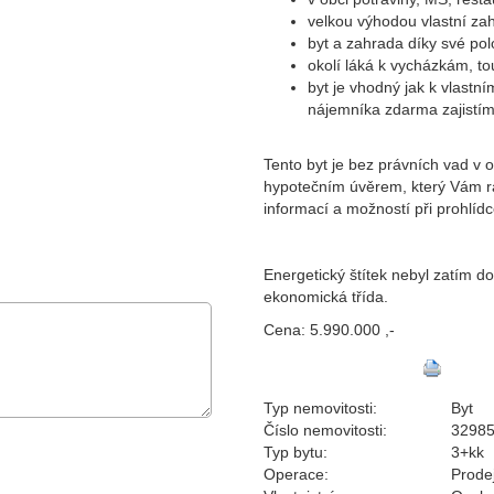
velkou výhodou vlastní za
byt a zahrada díky své pol
okolí láká k vycházkám, to
byt je vhodný jak k vlastní
nájemníka zdarma zajistíme
Tento byt je bez právních vad v 
hypotečním úvěrem, který Vám rád
informací a možností při prohlíd
Energetický štítek nebyl zatím 
ekonomická třída.
Cena:
5.990.000 ,-
Typ nemovitosti:
Byt
Číslo nemovitosti:
3298
Typ bytu:
3+kk
Operace:
Prode