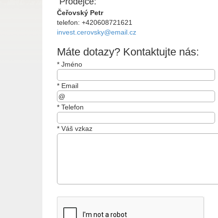
Prodejce:
Čeřovský Petr
telefon: +420608721621
invest.cerovsky@email.cz
Máte dotazy? Kontaktujte nás:
*
Jméno
*
Email
*
Telefon
*
Váš vzkaz