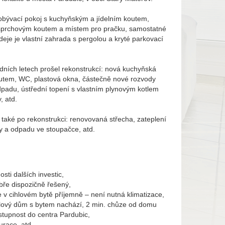
 obývací pokoj s kuchyňským a jídelním koutem,
e sprchovým koutem a místem pro pračku, samostatné
deje je vlastní zahrada s pergolou a kryté parkovací
dních letech prošel rekonstrukcí: nová kuchyňská
utem, WC, plastová okna, částečně nové rozvody
dpadu, ústřední topení s vlastním plynovým kotlem
, atd.
také po rekonstrukci: renovovaná střecha, zateplení
y a odpadu ve stoupačce, atd.
sti dalších investic,
obře dispozičně řešený,
je v cihlovém bytě příjemně – není nutná klimatizace,
ihlový dům s bytem nachází, 2 min. chůze od domu
tupnost do centra Pardubic,
urace, atd.,