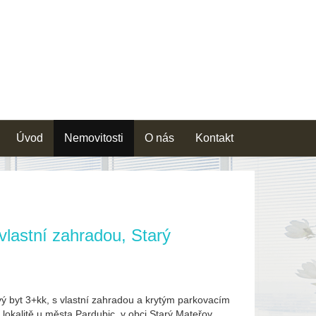
Úvod
Nemovitosti
O nás
Kontakt
 vlastní zahradou, Starý
ý byt 3+kk, s vlastní zahradou a krytým parkovacím
okalitě u města Pardubic, v obci Starý Mateřov.