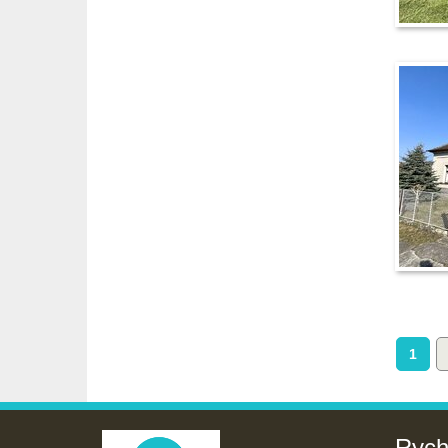
1
Rych