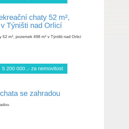
ekreační chaty 52 m²,
 Týništi nad Orlicí
y 52 m², pozemek 498 m² v Týništi nad Orlicí
5 200 000 ,- za nemovitost
 chata se zahradou
radou