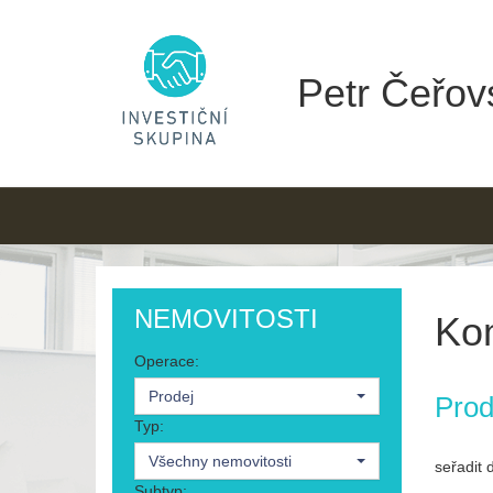
Petr Čeřovs
NEMOVITOSTI
Kom
Operace:
Prodej
Prod
Typ:
Všechny nemovitosti
seřadit 
Subtyp: