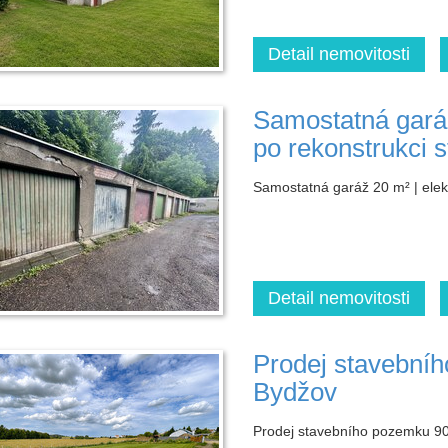
Detail nemovitosti
Samostatná garáž 
po rekonstrukci s
Samostatná garáž 20 m² | elekt
Detail nemovitosti
Prodej stavební
Bydžov
Prodej stavebního pozemku 90