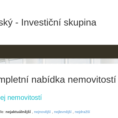
ký - Investiční skupina
pletní nabídka nemovitostí
ej nemovitostí
dle:
nejaktuálnější
,
nejnovější
,
nejlevnější
,
nejdražší