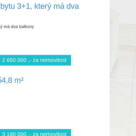
 bytu 3+1, který má dva
erý má dva balkony
2 650 000 ,- za nemovitost
54,8 m²
3 190 000 ,- za nemovitost