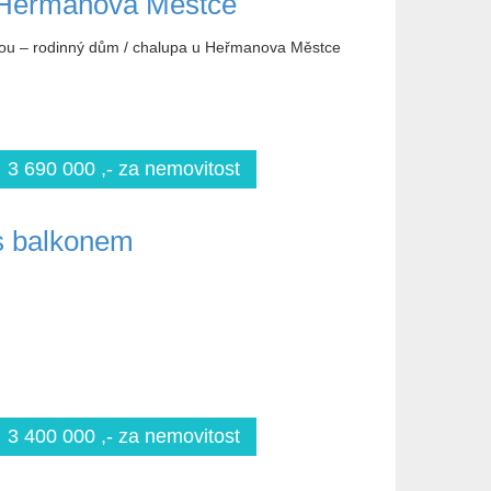
 Heřmanova Městce
adou – rodinný dům / chalupa u Heřmanova Městce
3 690 000 ,- za nemovitost
s balkonem
3 400 000 ,- za nemovitost