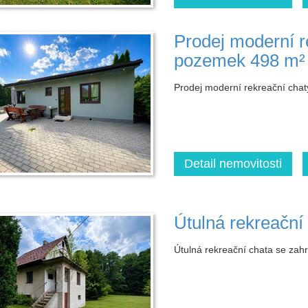
Prodej moderní r
pozemek 498 m² v
Prodej moderní rekreační chat
Detail nemovitosti
Útulná rekreační
Útulná rekreační chata se zah