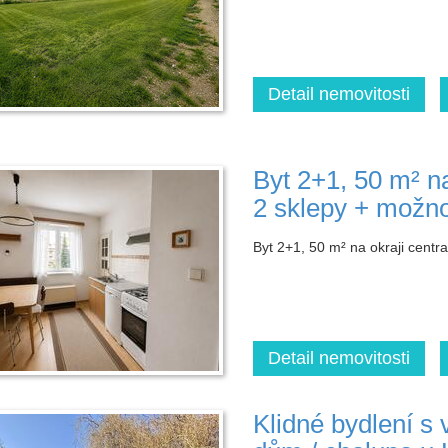
Detail nemovitosti
Byt 2+1, 50 m² na
2 sklepy + možno
Byt 2+1, 50 m² na okraji centr
Detail nemovitosti
Klidné bydlení s