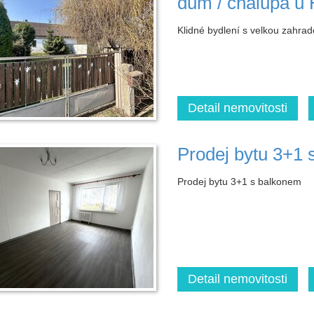
dům / chalupa u
Klidné bydlení s velkou zahr
Detail nemovitosti
Prodej bytu 3+1 
Prodej bytu 3+1 s balkonem
Detail nemovitosti